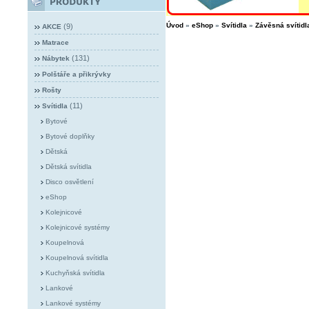
Úvod
»
eShop
»
Svítidla
»
Závěsná svítidl
(9)
AKCE
Matrace
(131)
Nábytek
Polštáře a přikrývky
Rošty
(11)
Svítidla
Bytové
Bytové doplňky
Dětská
Dětská svítidla
Disco osvětlení
eShop
Kolejnicové
Kolejnicové systémy
Koupelnová
Koupelnová svítidla
Kuchyňská svítidla
Lankové
Lankové systémy