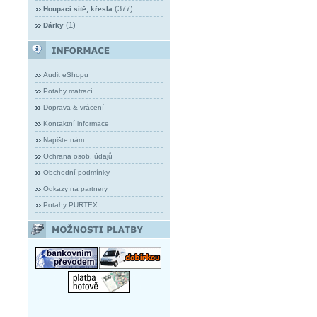
(377)
Houpací sítě, křesla
(1)
Dárky
Audit eShopu
Potahy matrací
Doprava & vrácení
Kontaktní informace
Napište nám...
Ochrana osob. údajů
Obchodní podmínky
Odkazy na partnery
Potahy PURTEX