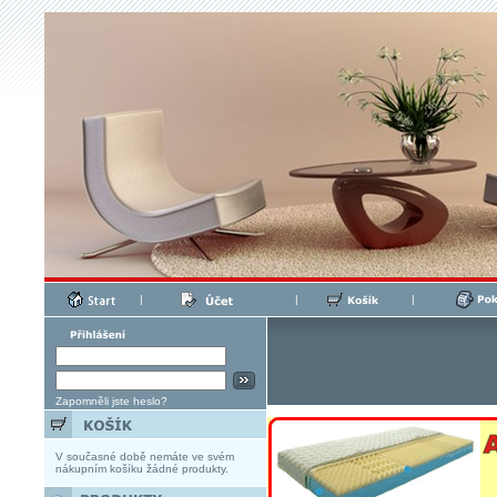
|
|
|
Zapomněli jste heslo?
V současné době nemáte ve svém
nákupním košíku žádné produkty.