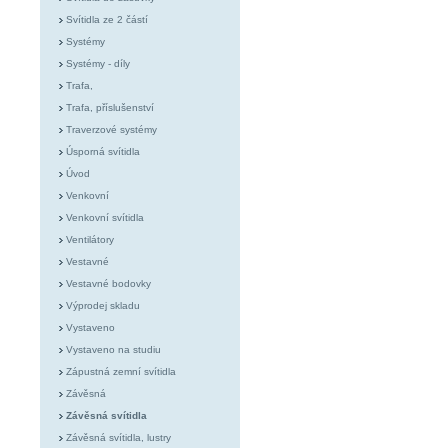
Svítidla ze 2 částí
Systémy
Systémy - díly
Trafa,
Trafa, příslušenství
Traverzové systémy
Úsporná svítidla
Úvod
Venkovní
Venkovní svítidla
Ventilátory
Vestavné
Vestavné bodovky
Výprodej skladu
Vystaveno
Vystaveno na studiu
Zápustná zemní svítidla
Závěsná
Závěsná svítidla
Závěsná svítidla, lustry