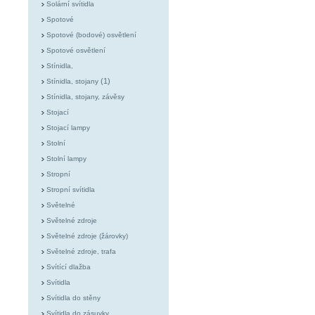
Solární svítidla
Spotové
Spotové (bodové) osvětlení
Spotové osvětlení
Stínidla,
(1)
Stínidla, stojany
Stínidla, stojany, závěsy
Stojací
Stojací lampy
Stolní
Stolní lampy
Stropní
Stropní svítidla
Světelné
Světelné zdroje
Světelné zdroje (žárovky)
Světelné zdroje, trafa
Svítící dlažba
Svítidla
Svítidla do stěny
Svítidla do zásuvky