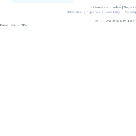
Ochrana osob. údajů
|
Napište 
Dětské zboží
|
Super boty
|
Levné knihy
|
Nejlevněj
NEJLEVNEJSINABYTEK.E
Parse Time: 2.785s