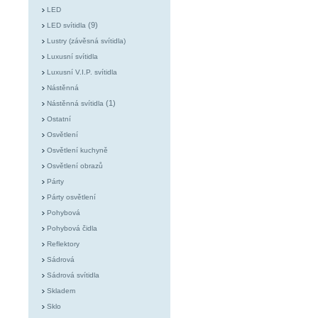
LED
(9)
LED svítidla
Lustry (závěsná svítidla)
Luxusní svítidla
Luxusní V.I.P. svítidla
Nástěnná
(1)
Nástěnná svítidla
Ostatní
Osvětlení
Osvětlení kuchyně
Osvětlení obrazů
Párty
Párty osvětlení
Pohybová
Pohybová čidla
Reflektory
Sádrová
Sádrová svítidla
Skladem
Sklo