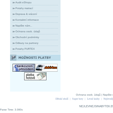
Audit eShopu
Potahy matrací
Doprava & vrácení
Kontaktní informace
Napište nám...
Ochrana osob. údajů
Obchodní podmínky
Odkazy na partnery
Potahy PURTEX
Ochrana osob. údajů
|
Napište 
Dětské zboží
|
Super boty
|
Levné knihy
|
Nejlevněj
NEJLEVNEJSINABYTEK.E
Parse Time: 3.080s