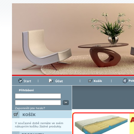
|
|
|
Zapomněli jste heslo?
V současné době nemáte ve svém
nákupním košíku žádné produkty.