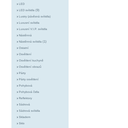
LED
(9)
LED svítidla
Lustry (závěsná svítidla)
Luxusní svítidla
Luxusní V.I.P. svítidla
Nástěnná
(1)
Nástěnná svítidla
Ostatní
Osvětlení
Osvětlení kuchyně
Osvětlení obrazů
Párty
Párty osvětlení
Pohybová
Pohybová čidla
Reflektory
Sádrová
Sádrová svítidla
Skladem
Sklo