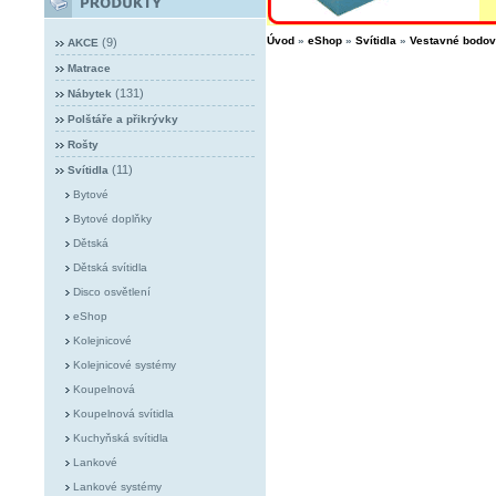
Úvod
»
eShop
»
Svítidla
»
Vestavné bodo
(9)
AKCE
Matrace
(131)
Nábytek
Polštáře a přikrývky
Rošty
(11)
Svítidla
Bytové
Bytové doplňky
Dětská
Dětská svítidla
Disco osvětlení
eShop
Kolejnicové
Kolejnicové systémy
Koupelnová
Koupelnová svítidla
Kuchyňská svítidla
Lankové
Lankové systémy