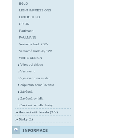
EGLO
LIGHT IMPRESSIONS
LUXLIGHTING
ORION
Paulmann
PAULMANN
Vestavné bod. 230V
Vestavné bodovky 12V
WHITE DESIGN
Výprodej skladu
Vystaveno
Vystaveno na studiu
Zápustná zemní svítidla
Závěsná
Závěsná svítidla
Závěsná svítidla, lustry
(377)
Houpací sítě, křesla
(1)
Dárky