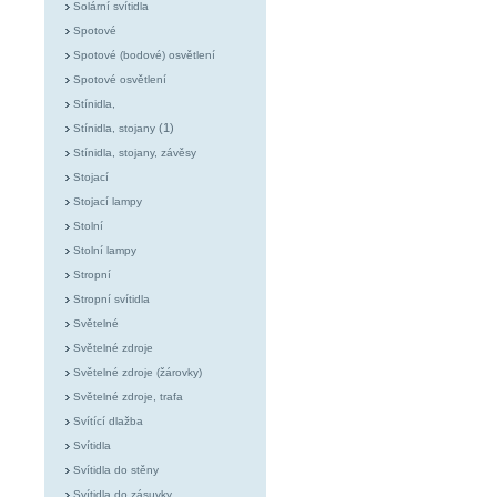
Solární svítidla
Spotové
Spotové (bodové) osvětlení
Spotové osvětlení
Stínidla,
(1)
Stínidla, stojany
Stínidla, stojany, závěsy
Stojací
Stojací lampy
Stolní
Stolní lampy
Stropní
Stropní svítidla
Světelné
Světelné zdroje
Světelné zdroje (žárovky)
Světelné zdroje, trafa
Svítící dlažba
Svítidla
Svítidla do stěny
Svítidla do zásuvky