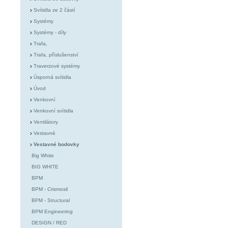
Svítidla ze 2 částí
Systémy
Systémy - díly
Trafa,
Trafa, příslušenství
Traverzové systémy
Úsporná svítidla
Úvod
Venkovní
Venkovní svítidla
Ventilátory
Vestavné
Vestavné bodovky
Big White
BIG WHITE
BPM
BPM - Crismosil
BPM - Structural
BPM Engineering
DESIGN / RED