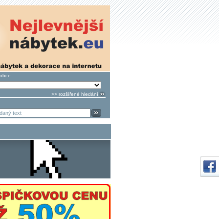
robce
>> rozšířené hledání