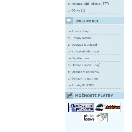
(377)
Houpací sítě, křesla
(1)
Dárky
Audit eShopu
Potahy matrací
Doprava & vrácení
Kontaktní informace
Napište nám...
Ochrana osob. údajů
Obchodní podmínky
Odkazy na partnery
Potahy PURTEX