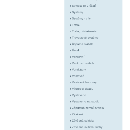
Svítidla ze 2 částí
Systémy
Systémy - díly
Trafa,
Trafa, příslušenství
Traverzové systémy
Úsporná svítidla
Úvod
Venkovní
Venkovní svítidla
Ventilátory
Vestavné
Vestavné bodovky
Výprodej skladu
Vystaveno
Vystaveno na studiu
Zápustná zemní svítidla
Závěsná
Závěsná svítidla
Závěsná svítidla, lustry