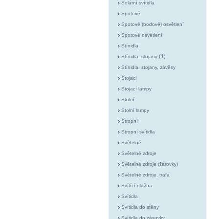
Solární svítidla
Spotové
Spotové (bodové) osvětlení
Spotové osvětlení
Stínidla,
(1)
Stínidla, stojany
Stínidla, stojany, závěsy
Stojací
Stojací lampy
Stolní
Stolní lampy
Stropní
Stropní svítidla
Světelné
Světelné zdroje
Světelné zdroje (žárovky)
Světelné zdroje, trafa
Svítící dlažba
Svítidla
Svítidla do stěny
Svítidla do zásuvky