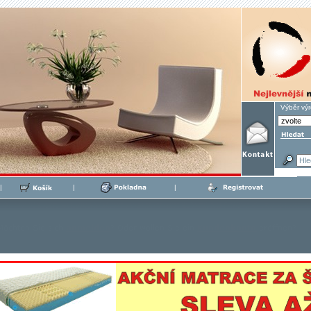
Výběr vý
|
|
|