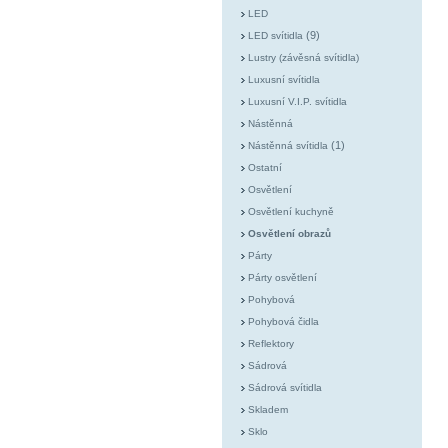
LED
(9)
LED svítidla
Lustry (závěsná svítidla)
Luxusní svítidla
Luxusní V.I.P. svítidla
Nástěnná
(1)
Nástěnná svítidla
Ostatní
Osvětlení
Osvětlení kuchyně
Osvětlení obrazů
Párty
Párty osvětlení
Pohybová
Pohybová čidla
Reflektory
Sádrová
Sádrová svítidla
Skladem
Sklo