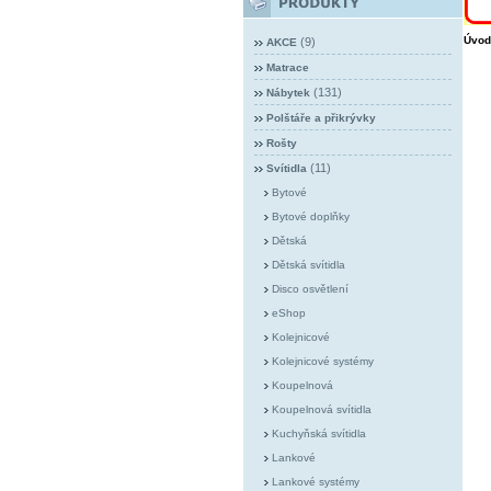
Úvod
(9)
AKCE
Matrace
(131)
Nábytek
Polštáře a přikrývky
Rošty
(11)
Svítidla
Bytové
Bytové doplňky
Dětská
Dětská svítidla
Disco osvětlení
eShop
Kolejnicové
Kolejnicové systémy
Koupelnová
Koupelnová svítidla
Kuchyňská svítidla
Lankové
Lankové systémy