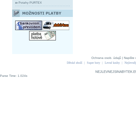
Potahy PURTEX
Ochrana osob. údajů
|
Napište 
Dětské zboží
|
Super boty
|
Levné knihy
|
Nejlevněj
NEJLEVNEJSINABYTEK.E
Parse Time: 1.024s