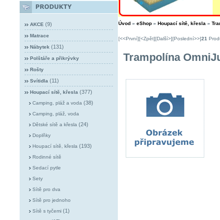
Úvod
»
eShop
»
Houpací sítě, křesla
»
Tra
(9)
AKCE
Matrace
[<<První]
[<Zpět]
[Další>]
[Poslední>>]
21
Produ
(131)
Nábytek
Trampolína Omni
Polštáře a přikrývky
Rošty
(11)
Svítidla
(377)
Houpací sítě, křesla
(38)
Camping, pláž a voda
Camping, pláž, voda
(24)
Dětské sítě a křesla
Doplňky
(193)
Houpací sítě, křesla
Rodinné sítě
Sedací pytle
Sety
Sítě pro dva
Sítě pro jednoho
(1)
Sítě s tyčemi