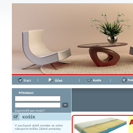
|
|
|
Zapomněli jste heslo?
V současné době nemáte ve svém
nákupním košíku žádné produkty.