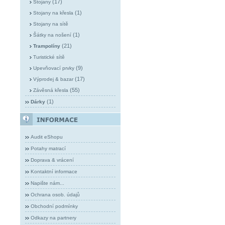
(17)
Stojany
(1)
Stojany na křesla
Stojany na sítě
(1)
Šátky na nošení
(21)
Trampolíny
Turistické sítě
(9)
Upevňovací prvky
(17)
Výprodej & bazar
(55)
Závěsná křesla
(1)
Dárky
Audit eShopu
Potahy matrací
Doprava & vrácení
Kontaktní informace
Napište nám...
Ochrana osob. údajů
Obchodní podmínky
Odkazy na partnery