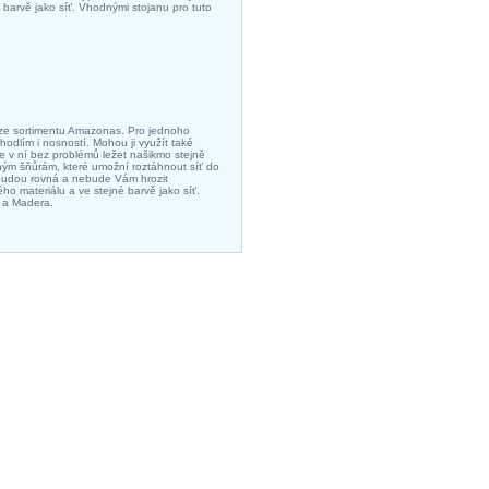
 barvě jako síť. Vhodnými stojanu pro tuto
 ze sortimentu Amazonas. Pro jednoho
odlím i nosností. Mohou ji využít také
te v ní bez problémů ležet našikmo stejně
aným šňůrám, které umožní roztáhnout síť do
da budou rovná a nebude Vám hrozit
ého materiálu a ve stejné barvě jako síť.
o a Madera.