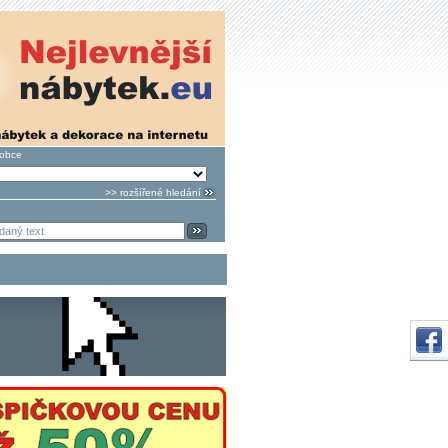
robce
>> rozšířené hledání