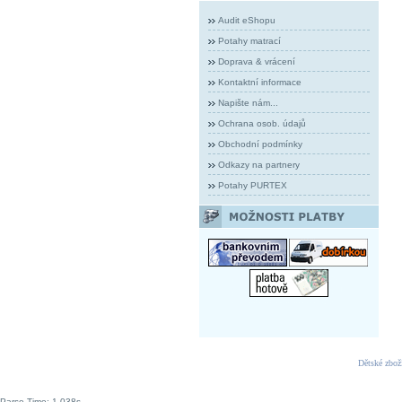
Audit eShopu
Potahy matrací
Doprava & vrácení
Kontaktní informace
Napište nám...
Ochrana osob. údajů
Obchodní podmínky
Odkazy na partnery
Potahy PURTEX
Dětské zbož
Parse Time: 1.038s