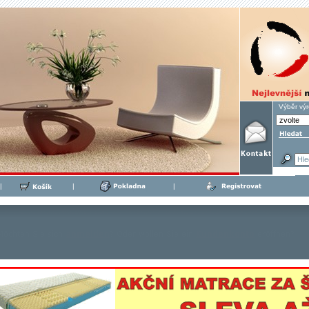
Výběr vý
|
|
|