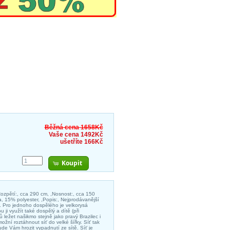
Běžná cena 1658Kč
Vaše cena 1492Kč
ušetříte 166Kč
Koupit
Rozpětí:, cca 290 cm, ,Nosnost:, cca 150
a, 15% polyester, ,Popis:, Nejprodávanější
. Pro jednoho dospělého je velkorysá
ji využít také dospělý a dítě (při
 ležet našikmo stejně jako pravý Brazilec i
ní roztáhnout síť do velké šířky. Síť tak
de Vám hrozit vypadnutí ze sítě. Síť je