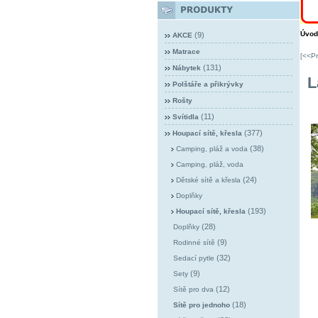
Úvod
(9)
AKCE
Matrace
[<<Pr
(131)
Nábytek
L
Polštáře a přikrývky
Rošty
(11)
Svítidla
(377)
Houpací sítě, křesla
(38)
Camping, pláž a voda
Camping, pláž, voda
(24)
Dětské sítě a křesla
Doplňky
(193)
Houpací sítě, křesla
(28)
Doplňky
(9)
Rodinné sítě
(32)
Sedací pytle
(9)
Sety
(12)
Sítě pro dva
(18)
Sítě pro jednoho