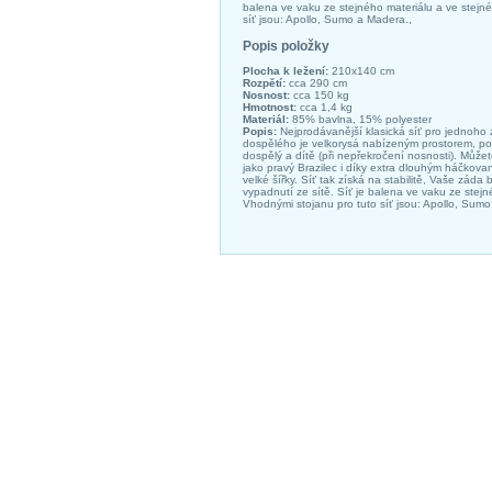
balena ve vaku ze stejného materiálu a ve stejné
síť jsou: Apollo, Sumo a Madera.,
Popis položky
Plocha k ležení:
210x140 cm
Rozpětí:
cca 290 cm
Nosnost:
cca 150 kg
Hmotnost:
cca 1,4 kg
Materiál:
85% bavlna, 15% polyester
Popis:
Nejprodávanější klasická síť pro jednoho
dospělého je velkorysá nabízeným prostorem, poh
dospělý a dítě (při nepřekročení nosnosti). Může
jako pravý Brazilec i díky extra dlouhým háčkov
velké šířky. Síť tak získá na stabilitě, Vaše zá
vypadnutí ze sítě. Síť je balena ve vaku ze stejn
Vhodnými stojanu pro tuto síť jsou: Apollo, Sum