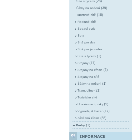
(28)
Sítě s tyčemi
(39)
Šátky na nošení
(18)
Turistické sítě
Rodinné sítě
Sedací pytle
Sety
Sítě pro dva
Sítě pro jednoho
(1)
Sítě s tyčemi
(17)
Stojany
(1)
Stojany na křesla
Stojany na sítě
(1)
Šátky na nošení
(21)
Trampolíny
Turistické sítě
(9)
Upevňovací prvky
(17)
Výprodej & bazar
(55)
Závěsná křesla
(1)
Dárky