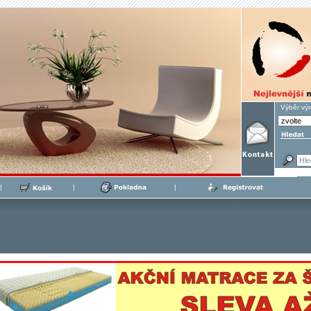
Výběr vý
|
|
|