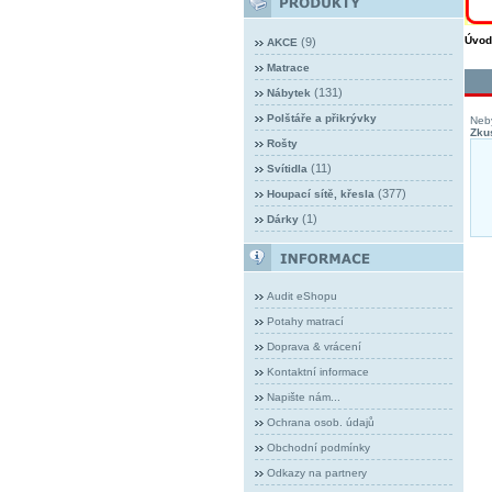
Úvod
(9)
AKCE
Matrace
(131)
Nábytek
Polštáře a přikrývky
Neby
Zkus
Rošty
(11)
Svítidla
(377)
Houpací sítě, křesla
(1)
Dárky
Audit eShopu
Potahy matrací
Doprava & vrácení
Kontaktní informace
Napište nám...
Ochrana osob. údajů
Obchodní podmínky
Odkazy na partnery