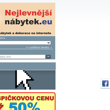
robce
>> rozšířené hledání