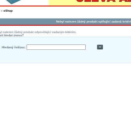
»
eShop
Nebyl nalezen žádný produkt splňující zadaná kritéri
l nalezen žádný produkt odpovídající zadaným kritériím.
it hledat znovu?
Hledaný řetězec: