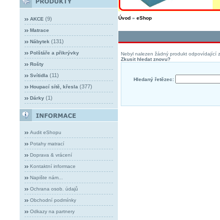
Úvod
»
eShop
(9)
AKCE
Matrace
(131)
Nábytek
Polštáře a přikrývky
Nebyl nalezen žádný produkt odpovídající z
Zkusit hledat znovu?
Rošty
(11)
Svítidla
Hledaný řetězec:
(377)
Houpací sítě, křesla
(1)
Dárky
Audit eShopu
Potahy matrací
Doprava & vrácení
Kontaktní informace
Napište nám...
Ochrana osob. údajů
Obchodní podmínky
Odkazy na partnery