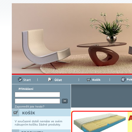
|
|
|
Zapomněli jste heslo?
V současné době nemáte ve svém
nákupním košíku žádné produkty.