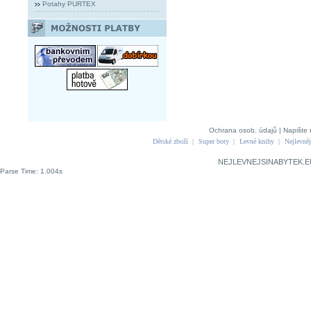
Potahy PURTEX
Ochrana osob. údajů
|
Napište 
Dětské zboží
|
Super boty
|
Levné knihy
|
Nejlevněj
NEJLEVNEJSINABYTEK.E
Parse Time: 1.004s