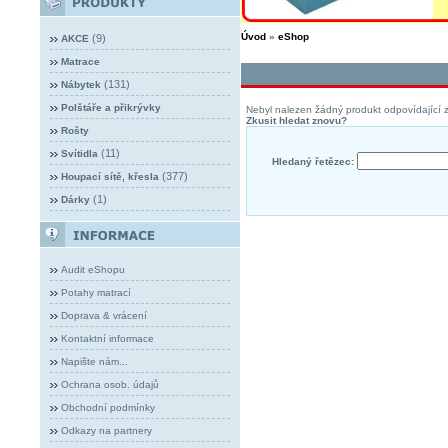
Úvod
»
eShop
(9)
AKCE
Matrace
(131)
Nábytek
Polštáře a přikrývky
Nebyl nalezen žádný produkt odpovídající z
Zkusit hledat znovu?
Rošty
(11)
Svítidla
Hledaný řetězec:
(377)
Houpací sítě, křesla
(1)
Dárky
Audit eShopu
Potahy matrací
Doprava & vrácení
Kontaktní informace
Napište nám...
Ochrana osob. údajů
Obchodní podmínky
Odkazy na partnery