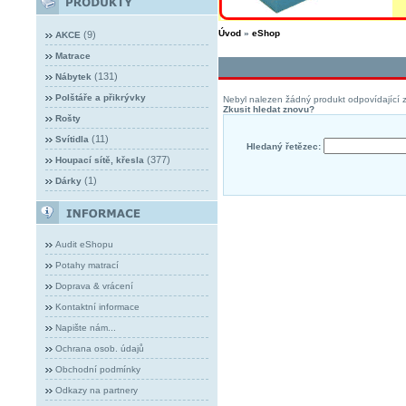
Úvod
»
eShop
(9)
AKCE
Matrace
(131)
Nábytek
Polštáře a přikrývky
Nebyl nalezen žádný produkt odpovídající z
Zkusit hledat znovu?
Rošty
(11)
Svítidla
Hledaný řetězec:
(377)
Houpací sítě, křesla
(1)
Dárky
Audit eShopu
Potahy matrací
Doprava & vrácení
Kontaktní informace
Napište nám...
Ochrana osob. údajů
Obchodní podmínky
Odkazy na partnery