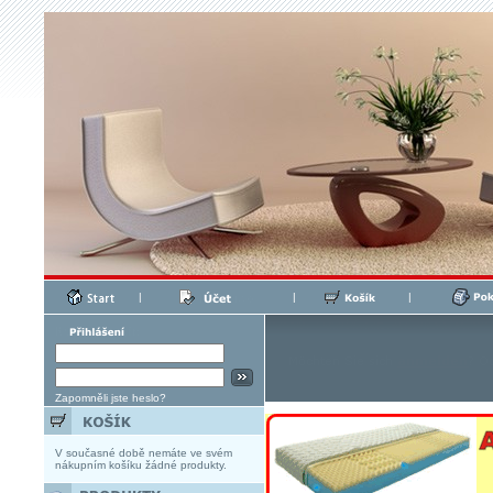
|
|
|
Zapomněli jste heslo?
V současné době nemáte ve svém
nákupním košíku žádné produkty.