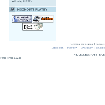
Potahy PURTEX
Ochrana osob. údajů
|
Napište 
Dětské zboží
|
Super boty
|
Levné knihy
|
Nejlevněj
NEJLEVNEJSINABYTEK.E
Parse Time: 2.822s