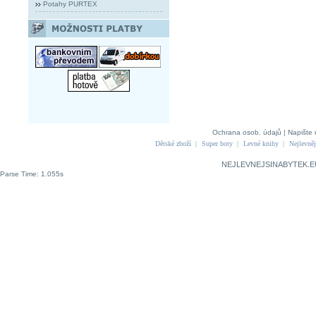
Potahy PURTEX
Ochrana osob. údajů
|
Napište 
Dětské zboží
|
Super boty
|
Levné knihy
|
Nejlevněj
NEJLEVNEJSINABYTEK.E
Parse Time: 1.055s