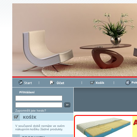
|
|
|
Zapomněli jste heslo?
V současné době nemáte ve svém
nákupním košíku žádné produkty.