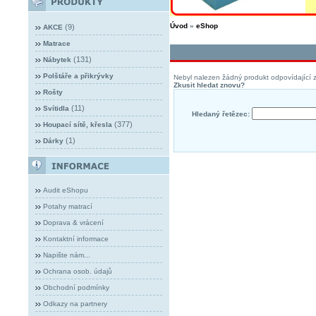
Úvod
»
eShop
(9)
AKCE
Matrace
(131)
Nábytek
Polštáře a přikrývky
Nebyl nalezen žádný produkt odpovídající z
Zkusit hledat znovu?
Rošty
(11)
Svítidla
Hledaný řetězec:
(377)
Houpací sítě, křesla
(1)
Dárky
Audit eShopu
Potahy matrací
Doprava & vrácení
Kontaktní informace
Napište nám...
Ochrana osob. údajů
Obchodní podmínky
Odkazy na partnery