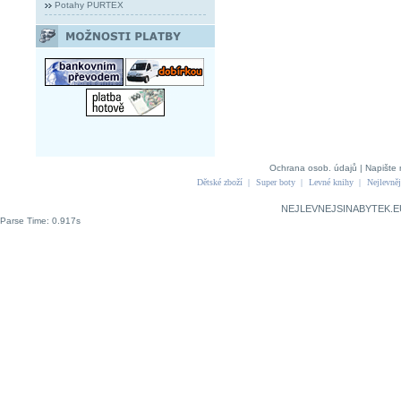
Potahy PURTEX
Ochrana osob. údajů
|
Napište 
Dětské zboží
|
Super boty
|
Levné knihy
|
Nejlevněj
NEJLEVNEJSINABYTEK.E
Parse Time: 0.917s