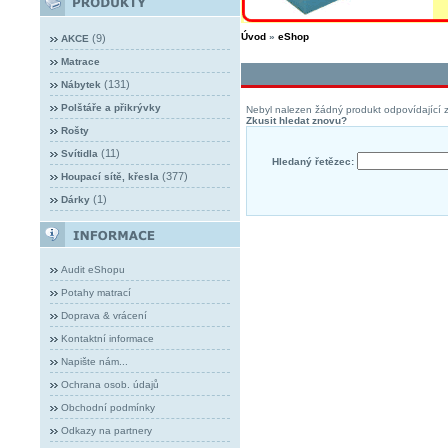
Úvod
»
eShop
(9)
AKCE
Matrace
(131)
Nábytek
Polštáře a přikrývky
Nebyl nalezen žádný produkt odpovídající z
Zkusit hledat znovu?
Rošty
(11)
Svítidla
Hledaný řetězec:
(377)
Houpací sítě, křesla
(1)
Dárky
Audit eShopu
Potahy matrací
Doprava & vrácení
Kontaktní informace
Napište nám...
Ochrana osob. údajů
Obchodní podmínky
Odkazy na partnery