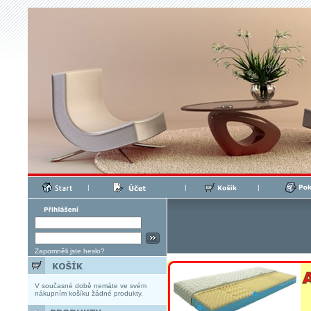
|
|
|
Zapomněli jste heslo?
V současné době nemáte ve svém
nákupním košíku žádné produkty.