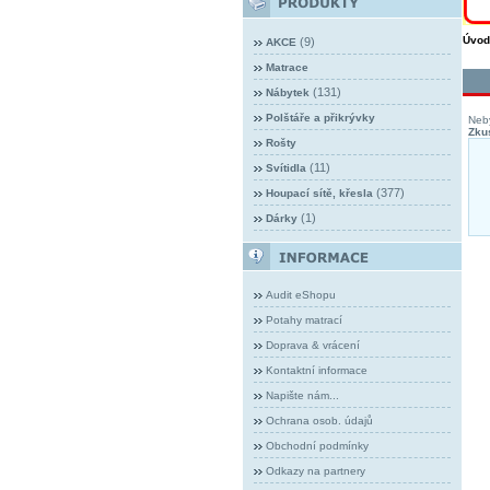
Úvod
(9)
AKCE
Matrace
(131)
Nábytek
Polštáře a přikrývky
Neby
Zkus
Rošty
(11)
Svítidla
(377)
Houpací sítě, křesla
(1)
Dárky
Audit eShopu
Potahy matrací
Doprava & vrácení
Kontaktní informace
Napište nám...
Ochrana osob. údajů
Obchodní podmínky
Odkazy na partnery