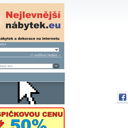
robce
>> rozšířené hledání