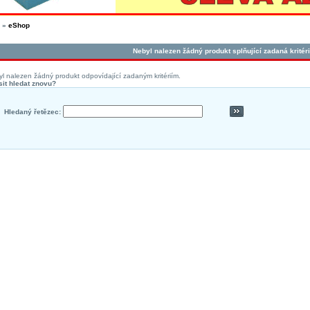
»
eShop
Nebyl nalezen žádný produkt splňující zadaná kritéri
l nalezen žádný produkt odpovídající zadaným kritériím.
it hledat znovu?
Hledaný řetězec: