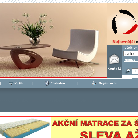
Výběr vý
|
|
|