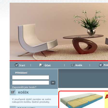
|
|
|
Zapomněli jste heslo?
V současné době nemáte ve svém
nákupním košíku žádné produkty.