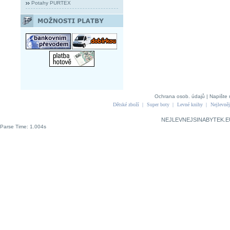
Potahy PURTEX
Ochrana osob. údajů
|
Napište 
Dětské zboží
|
Super boty
|
Levné knihy
|
Nejlevněj
NEJLEVNEJSINABYTEK.E
Parse Time: 1.004s