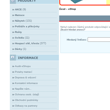
Úvod
»
eShop
(9)
AKCE
Matrace
(131)
Nábytek
Polštáře a přikrývky
Nebyl nalezen žádný produkt odpovídající z
Zkusit hledat znovu?
Rošty
(11)
Svítidla
Hledaný řetězec:
(377)
Houpací sítě, křesla
(1)
Dárky
Audit eShopu
Potahy matrací
Doprava & vrácení
Kontaktní informace
Napište nám...
Ochrana osob. údajů
Obchodní podmínky
Odkazy na partnery