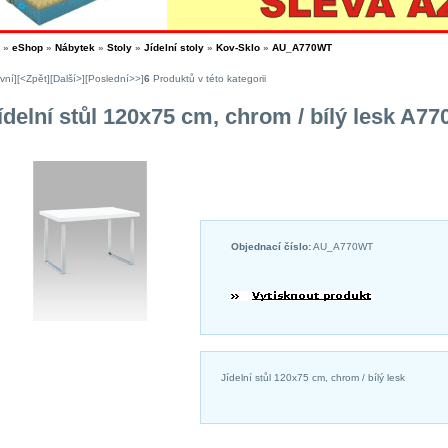
»
eShop
»
Nábytek
»
Stoly
»
Jídelní stoly
»
Kov-Sklo
»
AU_A770WT
vní]
[<Zpět]
[Další>]
[Poslední>>]
6
Produktů v této kategorii
ídelní stůl 120x75 cm, chrom / bílý lesk A7
Objednací číslo:
AU_A770WT
Jídelní stůl 120x75 cm, chrom / bílý lesk