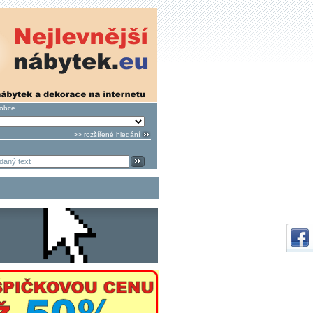
robce
>> rozšířené hledání