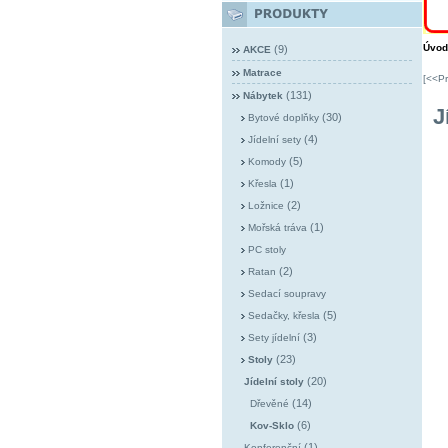
Úvod
(9)
AKCE
Matrace
[<<Pr
(131)
Nábytek
J
(30)
Bytové doplňky
(4)
Jídelní sety
(5)
Komody
(1)
Křesla
(2)
Ložnice
(1)
Mořská tráva
PC stoly
(2)
Ratan
Sedací soupravy
(5)
Sedačky, křesla
(3)
Sety jídelní
(23)
Stoly
(20)
Jídelní stoly
(14)
Dřevěné
(6)
Kov-Sklo
(1)
Konferenční