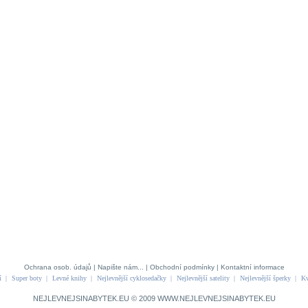
Ochrana osob. údajů
|
Napište nám...
|
Obchodní podmínky
|
Kontaktní informace
í
|
Super boty
|
Levné knihy
|
Nejlevnější cyklosedačky
|
Nejlevnější satelity
|
Nejlevnější šperky
|
Kv
NEJLEVNEJSINABYTEK.EU © 2009
WWW.NEJLEVNEJSINABYTEK.EU