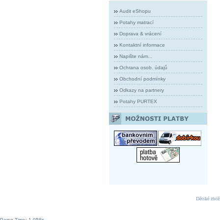
Audit eShopu
Potahy matrací
Doprava & vrácení
Kontaktní informace
Napište nám...
Ochrana osob. údajů
Obchodní podmínky
Odkazy na partnery
Potahy PURTEX
Dětské zbož
Parse Time: 1.058s