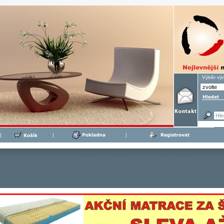
Výběr vý
|
|
|