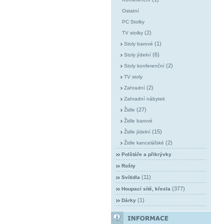
Ostatní
PC Stolky
(2)
TV stolky
(1)
Stoly barové
(6)
Stoly jídelní
(2)
Stoly konferenční
TV stoly
(2)
Zahradní
Zahradní nábytek
(27)
Židle
Židle barové
(15)
Židle jídelní
(2)
Židle kancelářské
Polštáře a přikrývky
Rošty
(11)
Svítidla
(377)
Houpací sítě, křesla
(1)
Dárky