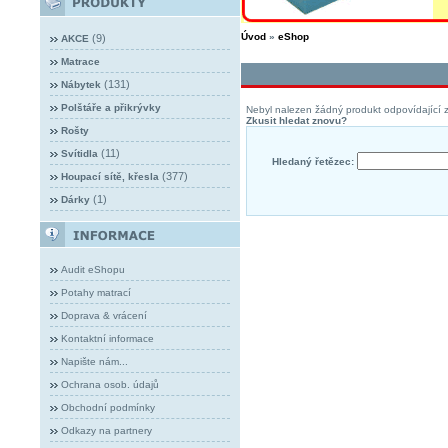
Úvod
»
eShop
(9)
AKCE
Matrace
(131)
Nábytek
Polštáře a přikrývky
Nebyl nalezen žádný produkt odpovídající z
Zkusit hledat znovu?
Rošty
(11)
Svítidla
Hledaný řetězec:
(377)
Houpací sítě, křesla
(1)
Dárky
Audit eShopu
Potahy matrací
Doprava & vrácení
Kontaktní informace
Napište nám...
Ochrana osob. údajů
Obchodní podmínky
Odkazy na partnery