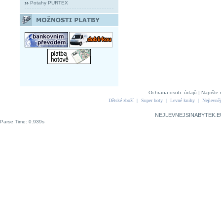
Potahy PURTEX
Ochrana osob. údajů
|
Napište 
Dětské zboží
|
Super boty
|
Levné knihy
|
Nejlevněj
NEJLEVNEJSINABYTEK.E
Parse Time: 0.939s