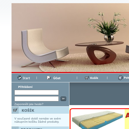
|
|
|
Zapomněli jste heslo?
V současné době nemáte ve svém
nákupním košíku žádné produkty.