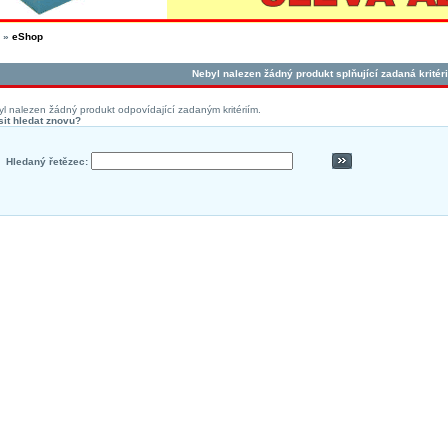
»
eShop
Nebyl nalezen žádný produkt splňující zadaná kritéri
l nalezen žádný produkt odpovídající zadaným kritériím.
it hledat znovu?
Hledaný řetězec: