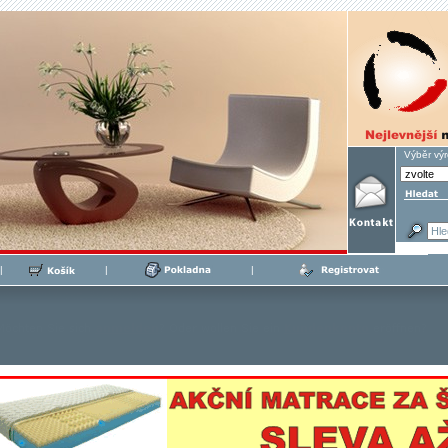
Výběr vý
|
|
|