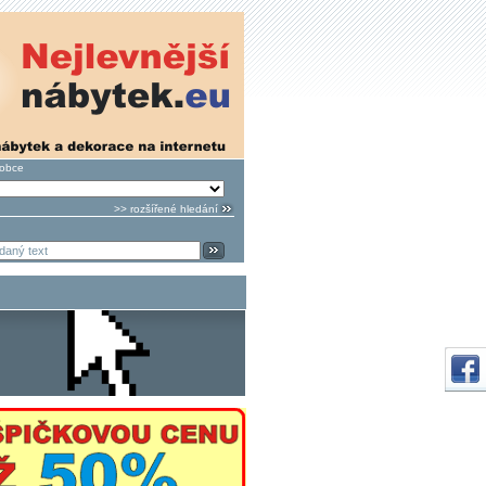
robce
>> rozšířené hledání