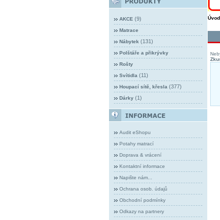
Úvod
(9)
AKCE
Matrace
(131)
Nábytek
Polštáře a přikrývky
Neby
Zkus
Rošty
(11)
Svítidla
(377)
Houpací sítě, křesla
(1)
Dárky
Audit eShopu
Potahy matrací
Doprava & vrácení
Kontaktní informace
Napište nám...
Ochrana osob. údajů
Obchodní podmínky
Odkazy na partnery