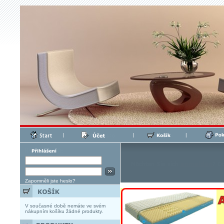
|
|
|
Zapomněli jste heslo?
V současné době nemáte ve svém
nákupním košíku žádné produkty.