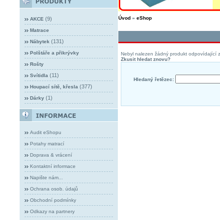
Úvod
»
eShop
(9)
AKCE
Matrace
(131)
Nábytek
Polštáře a přikrývky
Nebyl nalezen žádný produkt odpovídající z
Zkusit hledat znovu?
Rošty
(11)
Svítidla
Hledaný řetězec:
(377)
Houpací sítě, křesla
(1)
Dárky
Audit eShopu
Potahy matrací
Doprava & vrácení
Kontaktní informace
Napište nám...
Ochrana osob. údajů
Obchodní podmínky
Odkazy na partnery