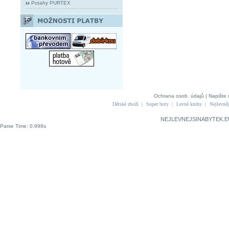
Potahy PURTEX
Ochrana osob. údajů
|
Napište 
Dětské zboží
|
Super boty
|
Levné knihy
|
Nejlevněj
NEJLEVNEJSINABYTEK.E
Parse Time: 0.998s