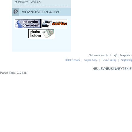
Potahy PURTEX
Ochrana osob. údajů
|
Napište 
Dětské zboží
|
Super boty
|
Levné knihy
|
Nejlevněj
NEJLEVNEJSINABYTEK.E
Parse Time: 1.043s