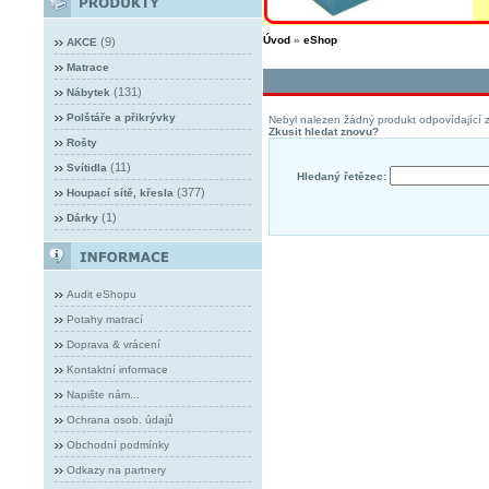
Úvod
»
eShop
(9)
AKCE
Matrace
(131)
Nábytek
Polštáře a přikrývky
Nebyl nalezen žádný produkt odpovídající z
Zkusit hledat znovu?
Rošty
(11)
Svítidla
Hledaný řetězec:
(377)
Houpací sítě, křesla
(1)
Dárky
Audit eShopu
Potahy matrací
Doprava & vrácení
Kontaktní informace
Napište nám...
Ochrana osob. údajů
Obchodní podmínky
Odkazy na partnery