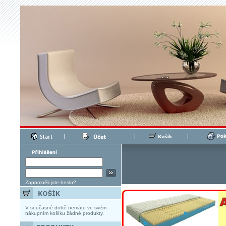
|
|
|
Zapomněli jste heslo?
V současné době nemáte ve svém
nákupním košíku žádné produkty.