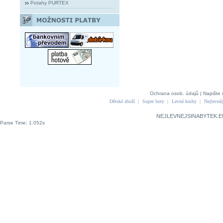
Potahy PURTEX
Ochrana osob. údajů
|
Napište 
Dětské zboží
|
Super boty
|
Levné knihy
|
Nejlevněj
NEJLEVNEJSINABYTEK.E
Parse Time: 1.052s