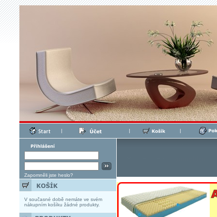
|
|
|
Zapomněli jste heslo?
V současné době nemáte ve svém
nákupním košíku žádné produkty.