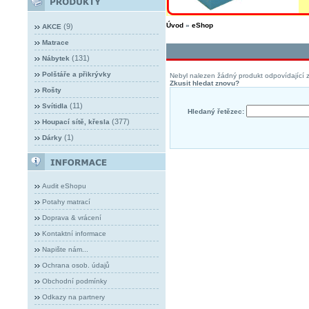
Úvod
»
eShop
(9)
AKCE
Matrace
(131)
Nábytek
Polštáře a přikrývky
Nebyl nalezen žádný produkt odpovídající z
Zkusit hledat znovu?
Rošty
(11)
Svítidla
Hledaný řetězec:
(377)
Houpací sítě, křesla
(1)
Dárky
Audit eShopu
Potahy matrací
Doprava & vrácení
Kontaktní informace
Napište nám...
Ochrana osob. údajů
Obchodní podmínky
Odkazy na partnery