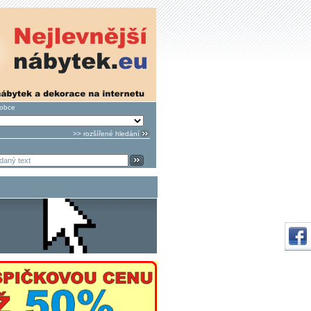
robce
>> rozšířené hledání