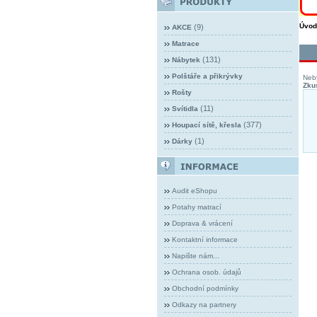
Úvod
(9)
AKCE
Matrace
(131)
Nábytek
Polštáře a přikrývky
Neby
Zkus
Rošty
(11)
Svítidla
(377)
Houpací sítě, křesla
(1)
Dárky
Audit eShopu
Potahy matrací
Doprava & vrácení
Kontaktní informace
Napište nám...
Ochrana osob. údajů
Obchodní podmínky
Odkazy na partnery