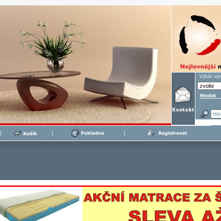
Výběr vý
|
|
|