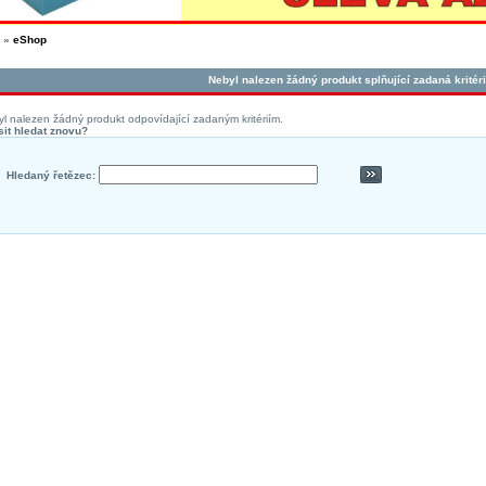
»
eShop
Nebyl nalezen žádný produkt splňující zadaná kritéri
l nalezen žádný produkt odpovídající zadaným kritériím.
it hledat znovu?
Hledaný řetězec: