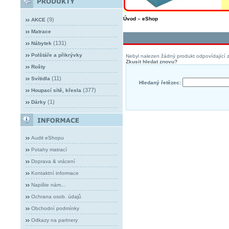
Úvod
»
eShop
(9)
AKCE
Matrace
(131)
Nábytek
Polštáře a přikrývky
Nebyl nalezen žádný produkt odpovídající z
Zkusit hledat znovu?
Rošty
(11)
Svítidla
Hledaný řetězec:
(377)
Houpací sítě, křesla
(1)
Dárky
Audit eShopu
Potahy matrací
Doprava & vrácení
Kontaktní informace
Napište nám...
Ochrana osob. údajů
Obchodní podmínky
Odkazy na partnery