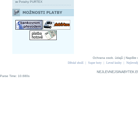
Potahy PURTEX
Ochrana osob. údajů
|
Napište 
Dětské zboží
|
Super boty
|
Levné knihy
|
Nejlevněj
NEJLEVNEJSINABYTEK.E
Parse Time: 10.680s