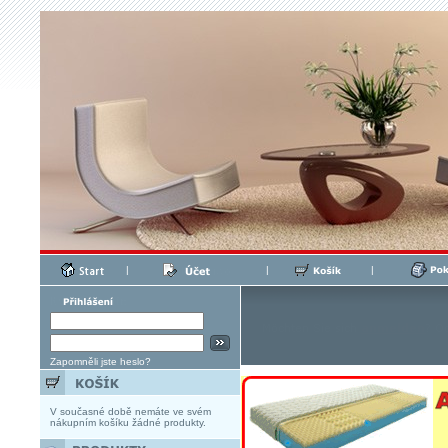
|
|
|
Zapomněli jste heslo?
V současné době nemáte ve svém
nákupním košíku žádné produkty.