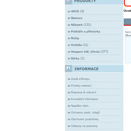
Úvod
(9)
AKCE
Matrace
(131)
Nábytek
Polštáře a přikrývky
Neby
Zkus
Rošty
(11)
Svítidla
(377)
Houpací sítě, křesla
(1)
Dárky
Audit eShopu
Potahy matrací
Doprava & vrácení
Kontaktní informace
Napište nám...
Ochrana osob. údajů
Obchodní podmínky
Odkazy na partnery