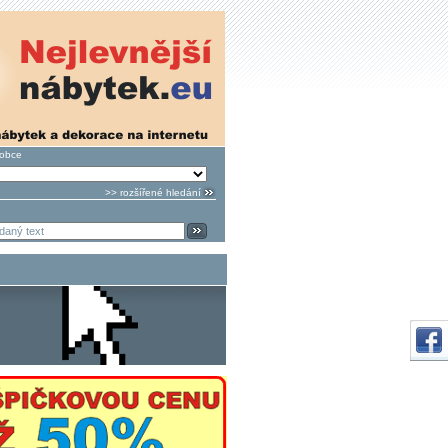
robce
>> rozšířené hledání