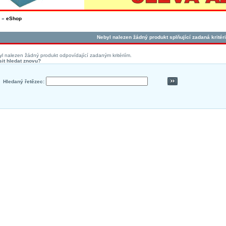
»
eShop
Nebyl nalezen žádný produkt splňující zadaná kritéri
l nalezen žádný produkt odpovídající zadaným kritériím.
it hledat znovu?
Hledaný řetězec: