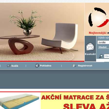
Výběr vý
|
|
|