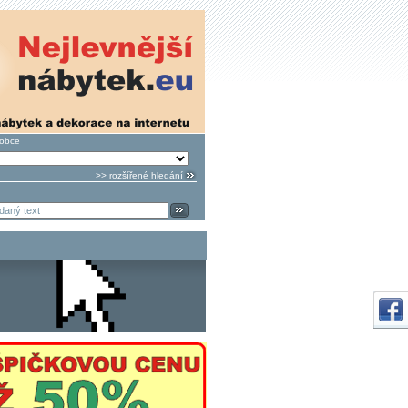
robce
>> rozšířené hledání