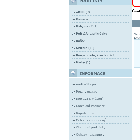
Úvod
(9)
AKCE
Matrace
(131)
Nábytek
Polštáře a přikrývky
Neby
Zkus
Rošty
(11)
Svítidla
(377)
Houpací sítě, křesla
(1)
Dárky
Audit eShopu
Potahy matrací
Doprava & vrácení
Kontaktní informace
Napište nám...
Ochrana osob. údajů
Obchodní podmínky
Odkazy na partnery