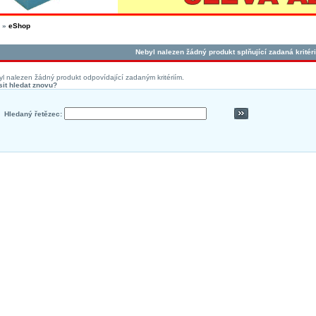
»
eShop
Nebyl nalezen žádný produkt splňující zadaná kritéri
l nalezen žádný produkt odpovídající zadaným kritériím.
it hledat znovu?
Hledaný řetězec: