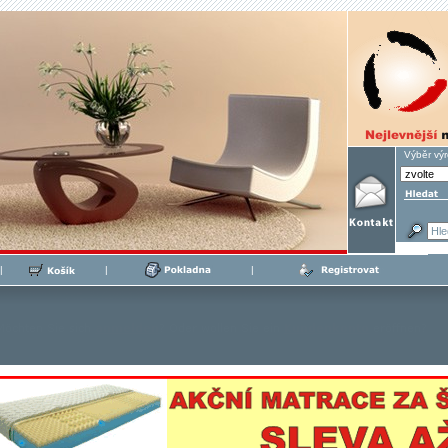
Výběr vý
|
|
|