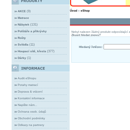
Úvod
»
eShop
(9)
AKCE
Matrace
(131)
Nábytek
Polštáře a přikrývky
Nebyl nalezen žádný produkt odpovídající z
Zkusit hledat znovu?
Rošty
(11)
Svítidla
Hledaný řetězec:
(377)
Houpací sítě, křesla
(1)
Dárky
Audit eShopu
Potahy matrací
Doprava & vrácení
Kontaktní informace
Napište nám...
Ochrana osob. údajů
Obchodní podmínky
Odkazy na partnery