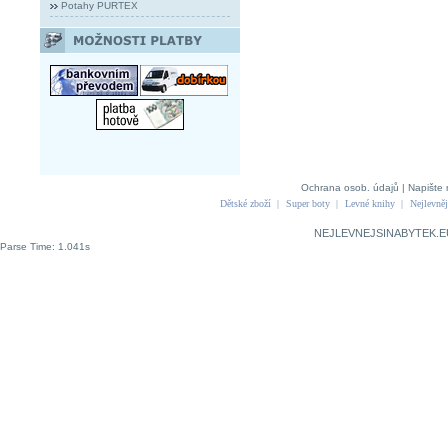
Potahy PURTEX
Ochrana osob. údajů
|
Napište 
Dětské zboží
|
Super boty
|
Levné knihy
|
Nejlevněj
NEJLEVNEJSINABYTEK.E
Parse Time: 1.041s