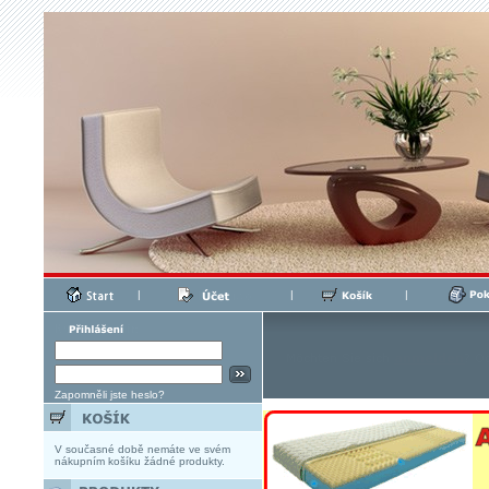
|
|
|
Zapomněli jste heslo?
V současné době nemáte ve svém
nákupním košíku žádné produkty.