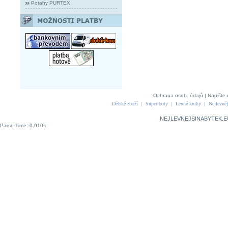
Potahy PURTEX
Ochrana osob. údajů
|
Napište 
Dětské zboží
|
Super boty
|
Levné knihy
|
Nejlevněj
NEJLEVNEJSINABYTEK.E
Parse Time: 0.910s