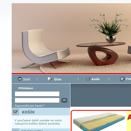
|
|
|
Zapomněli jste heslo?
V současné době nemáte ve svém
nákupním košíku žádné produkty.