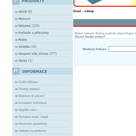
Úvod
»
eShop
(9)
AKCE
Matrace
(131)
Nábytek
Polštáře a přikrývky
Nebyl nalezen žádný produkt odpovídající z
Zkusit hledat znovu?
Rošty
(11)
Svítidla
Hledaný řetězec:
(377)
Houpací sítě, křesla
(1)
Dárky
Audit eShopu
Potahy matrací
Doprava & vrácení
Kontaktní informace
Napište nám...
Ochrana osob. údajů
Obchodní podmínky
Odkazy na partnery