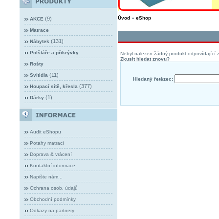
Úvod
»
eShop
(9)
AKCE
Matrace
(131)
Nábytek
Polštáře a přikrývky
Nebyl nalezen žádný produkt odpovídající z
Zkusit hledat znovu?
Rošty
(11)
Svítidla
Hledaný řetězec:
(377)
Houpací sítě, křesla
(1)
Dárky
Audit eShopu
Potahy matrací
Doprava & vrácení
Kontaktní informace
Napište nám...
Ochrana osob. údajů
Obchodní podmínky
Odkazy na partnery