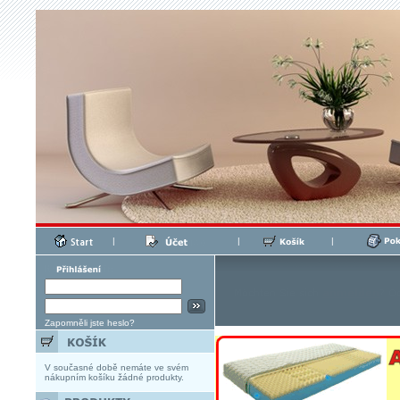
|
|
|
Zapomněli jste heslo?
V současné době nemáte ve svém
nákupním košíku žádné produkty.