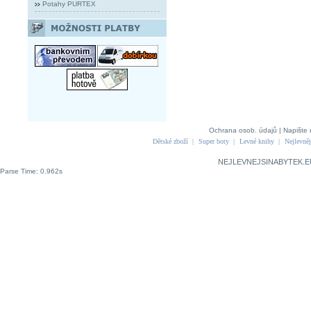
Potahy PURTEX
Ochrana osob. údajů
|
Napište 
Dětské zboží
|
Super boty
|
Levné knihy
|
Nejlevněj
NEJLEVNEJSINABYTEK.E
Parse Time: 0.962s