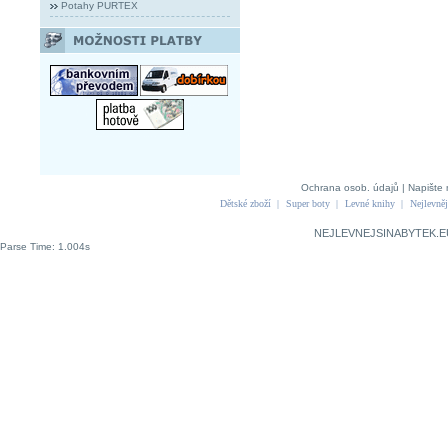
Potahy PURTEX
Ochrana osob. údajů
|
Napište 
Dětské zboží
|
Super boty
|
Levné knihy
|
Nejlevněj
NEJLEVNEJSINABYTEK.E
Parse Time: 1.004s