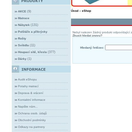
Úvod
»
eShop
(9)
AKCE
Matrace
(131)
Nábytek
Polštáře a přikrývky
Nebyl nalezen žádný produkt odpovídající z
Zkusit hledat znovu?
Rošty
(11)
Svítidla
Hledaný řetězec:
(377)
Houpací sítě, křesla
(1)
Dárky
Audit eShopu
Potahy matrací
Doprava & vrácení
Kontaktní informace
Napište nám...
Ochrana osob. údajů
Obchodní podmínky
Odkazy na partnery