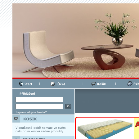
|
|
|
Zapomněli jste heslo?
V současné době nemáte ve svém
nákupním košíku žádné produkty.