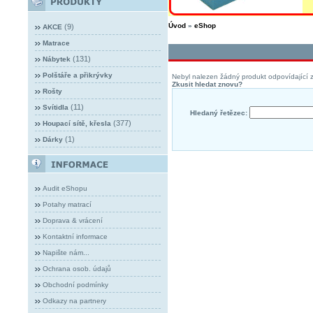
Úvod
»
eShop
(9)
AKCE
Matrace
(131)
Nábytek
Polštáře a přikrývky
Nebyl nalezen žádný produkt odpovídající z
Zkusit hledat znovu?
Rošty
(11)
Svítidla
Hledaný řetězec:
(377)
Houpací sítě, křesla
(1)
Dárky
Audit eShopu
Potahy matrací
Doprava & vrácení
Kontaktní informace
Napište nám...
Ochrana osob. údajů
Obchodní podmínky
Odkazy na partnery