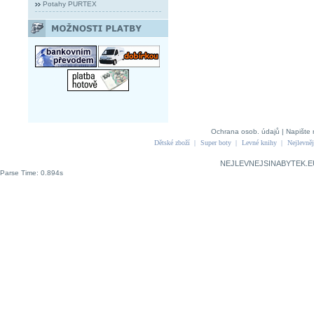
Potahy PURTEX
Ochrana osob. údajů
|
Napište 
Dětské zboží
|
Super boty
|
Levné knihy
|
Nejlevněj
NEJLEVNEJSINABYTEK.E
Parse Time: 0.894s