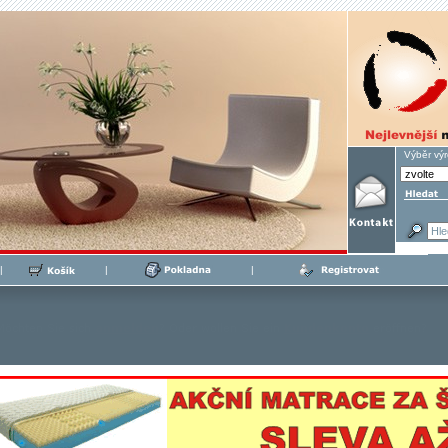
Výběr vý
|
|
|