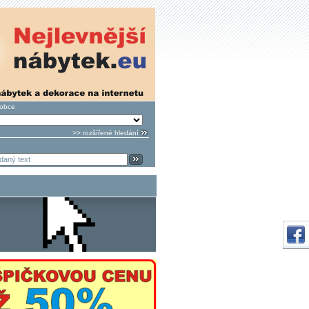
robce
>> rozšířené hledání