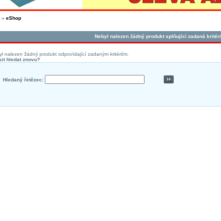
»
eShop
Nebyl nalezen žádný produkt splňující zadaná kritéri
l nalezen žádný produkt odpovídající zadaným kritériím.
it hledat znovu?
Hledaný řetězec: