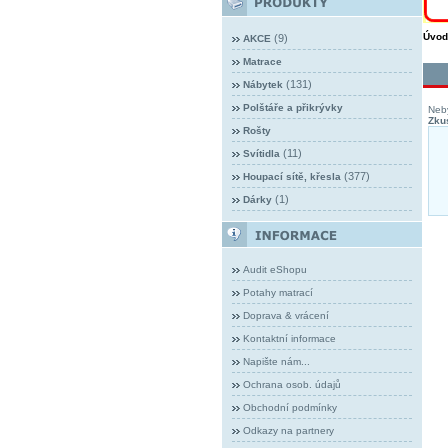
Úvod
(9)
AKCE
Matrace
(131)
Nábytek
Polštáře a přikrývky
Neby
Zkus
Rošty
(11)
Svítidla
(377)
Houpací sítě, křesla
(1)
Dárky
Audit eShopu
Potahy matrací
Doprava & vrácení
Kontaktní informace
Napište nám...
Ochrana osob. údajů
Obchodní podmínky
Odkazy na partnery