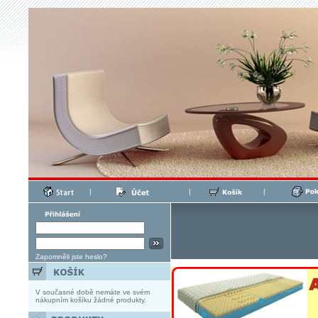
|
|
|
Zapomněli jste heslo?
V současné době nemáte ve svém
nákupním košíku žádné produkty.