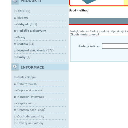
Úvod
»
eShop
(9)
AKCE
Matrace
(131)
Nábytek
Polštáře a přikrývky
Nebyl nalezen žádný produkt odpovídající z
Zkusit hledat znovu?
Rošty
(11)
Svítidla
Hledaný řetězec:
(377)
Houpací sítě, křesla
(1)
Dárky
Audit eShopu
Potahy matrací
Doprava & vrácení
Kontaktní informace
Napište nám...
Ochrana osob. údajů
Obchodní podmínky
Odkazy na partnery