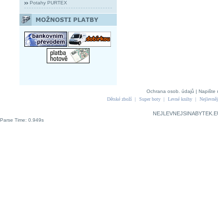
Potahy PURTEX
Ochrana osob. údajů
|
Napište 
Dětské zboží
|
Super boty
|
Levné knihy
|
Nejlevněj
NEJLEVNEJSINABYTEK.E
Parse Time: 0.949s