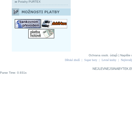
Potahy PURTEX
Ochrana osob. údajů
|
Napište 
Dětské zboží
|
Super boty
|
Levné knihy
|
Nejlevněj
NEJLEVNEJSINABYTEK.E
Parse Time: 0.931s