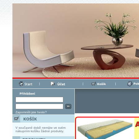
|
|
|
Zapomněli jste heslo?
V současné době nemáte ve svém
nákupním košíku žádné produkty.