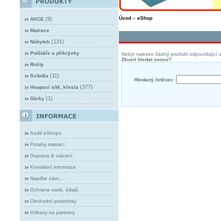
Úvod
»
eShop
(9)
AKCE
Matrace
(131)
Nábytek
Polštáře a přikrývky
Nebyl nalezen žádný produkt odpovídající z
Zkusit hledat znovu?
Rošty
(11)
Svítidla
Hledaný řetězec:
(377)
Houpací sítě, křesla
(1)
Dárky
Audit eShopu
Potahy matrací
Doprava & vrácení
Kontaktní informace
Napište nám...
Ochrana osob. údajů
Obchodní podmínky
Odkazy na partnery