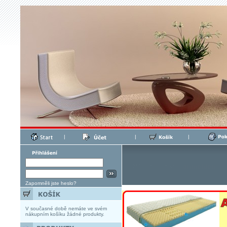
|
|
|
Zapomněli jste heslo?
V současné době nemáte ve svém
nákupním košíku žádné produkty.