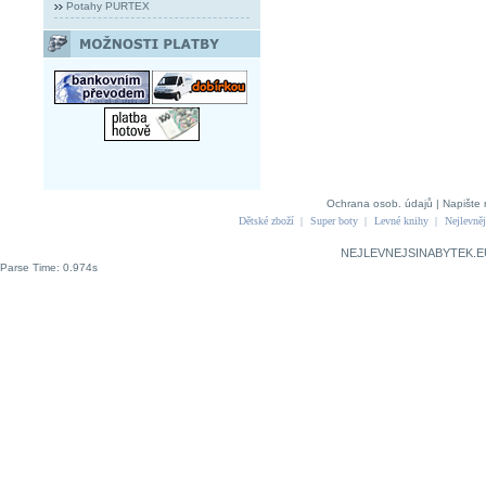
Potahy PURTEX
Ochrana osob. údajů
|
Napište 
Dětské zboží
|
Super boty
|
Levné knihy
|
Nejlevněj
NEJLEVNEJSINABYTEK.E
Parse Time: 0.974s