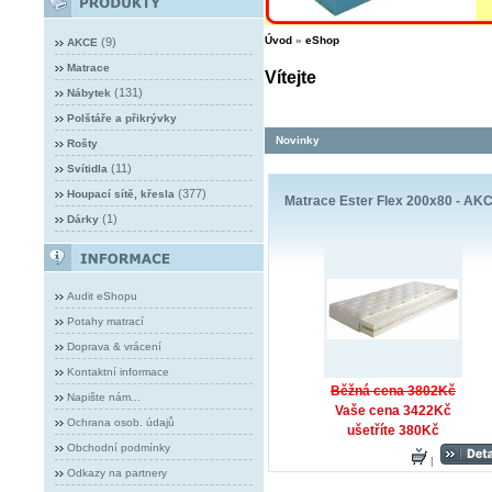
Úvod
»
eShop
(9)
AKCE
Matrace
Vítejte
(131)
Nábytek
Polštáře a přikrývky
Novinky
Rošty
(11)
Svítidla
(377)
Houpací sítě, křesla
Matrace Ester Flex 200x80 - AK
(1)
Dárky
Audit eShopu
Potahy matrací
Doprava & vrácení
Kontaktní informace
Běžná cena 3802Kč
Napište nám...
Vaše cena 3422Kč
Ochrana osob. údajů
ušetříte 380Kč
Obchodní podmínky
|
Odkazy na partnery